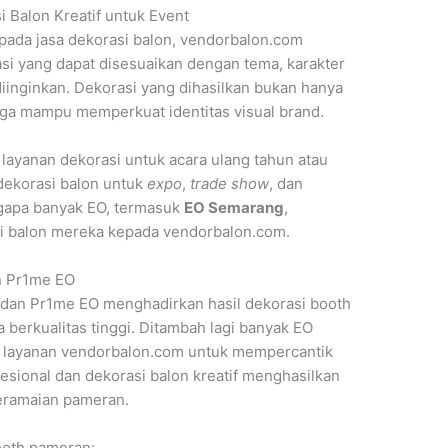
 Balon Kreatif untuk Event
pada jasa dekorasi balon, vendorbalon.com
si yang dapat disesuaikan dengan tema, karakter
inginkan. Dekorasi yang dihasilkan bukan hanya
uga mampu memperkuat identitas visual brand.
layanan dekorasi untuk acara ulang tahun atau
 dekorasi balon untuk
expo
,
trade show
, dan
ngapa banyak EO, termasuk
EO Semarang
,
 balon mereka kepada vendorbalon.com.
n Pr1me EO
 dan Pr1me EO menghadirkan hasil dekorasi booth
a berkualitas tinggi. Ditambah lagi banyak EO
 layanan vendorbalon.com untuk mempercantik
esional dan dekorasi balon kreatif menghasilkan
keramaian pameran.
ooth pameran: