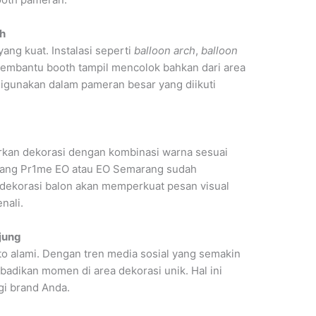
uh
ang kuat. Instalasi seperti
balloon arch
,
balloon
 membantu booth tampil mencolok bahkan dari area
f digunakan dalam pameran besar yang diikuti
an dekorasi dengan kombinasi warna sesuai
ancang Pr1me EO atau EO Semarang sudah
 dekorasi balon akan memperkuat pesan visual
nali.
jung
to alami. Dengan tren media sosial yang semakin
dikan momen di area dekorasi unik. Hal ini
i brand Anda.