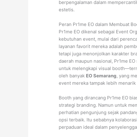
berpengalaman dalam mempercantik
estetis.
Peran Pr1me EO dalam Membuat Boo
Pr1me EO dikenal sebagai Event O
kebutuhan event, mulai dari perenc
layanan favorit mereka adalah pemb
tetapi juga menonjolkan karakter b
daerah maupun nasional, Pr1me EO 
untuk melengkapi visual booth—term
oleh banyak
EO Semarang
, yang m
event mereka tampak lebih menarik 
Booth yang dirancang Pr1me EO bi
strategi branding. Namun untuk me
perhatian pengunjung sejak pandang
opsi terbaik. Itu sebabnya kolabora
perpaduan ideal dalam penyelengg