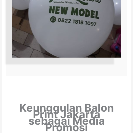
Keunggulan Balon
Print Jakarta
sebagai Media
Promosi