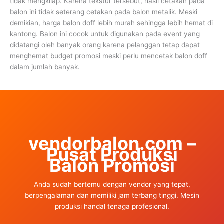
tidak mengkilap. Karena tekstur tersebut, hasil cetakan pada
balon ini tidak seterang cetakan pada balon metalik. Meski
demikian, harga balon doff lebih murah sehingga lebih hemat di
kantong. Balon ini cocok untuk digunakan pada event yang
didatangi oleh banyak orang karena pelanggan tetap dapat
menghemat budget promosi meski perlu mencetak balon doff
dalam jumlah banyak.
vendorbalon.com –
Pusat Produksi
Balon Promosi
Anda sudah bertemu dengan vendor yang tepat,
berpengalaman dan memiliki jam terbang tinggi. Mesin
produksi handal tenaga profesional.